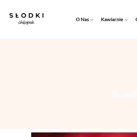
O Nas
Kawiarnie
Strona gł