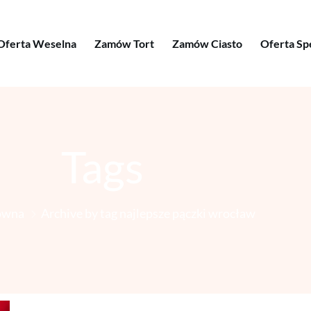
Oferta Weselna
Zamów Tort
Zamów Ciasto
Oferta Sp
Tags
ówna
Archive by tag najlepsze pączki wrocław