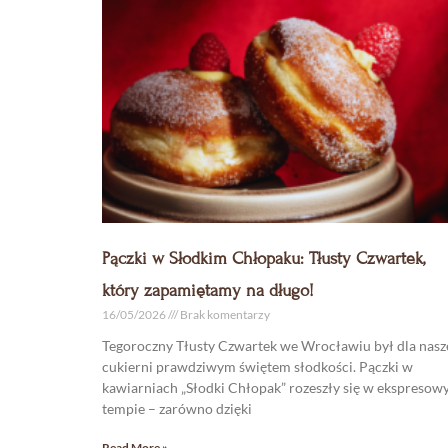
Pączki w Słodkim Chłopaku: Tłusty Czwartek,
który zapamiętamy na długo!
16/05/2026
Brak komentarzy
Tegoroczny Tłusty Czwartek we Wrocławiu był dla nasz
cukierni prawdziwym świętem słodkości. Pączki w
kawiarniach „Słodki Chłopak” rozeszły się w ekspreso
tempie – zarówno dzięki
Read More »