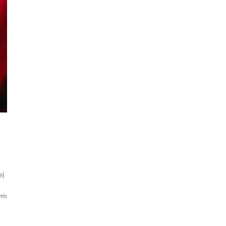
ej
wym